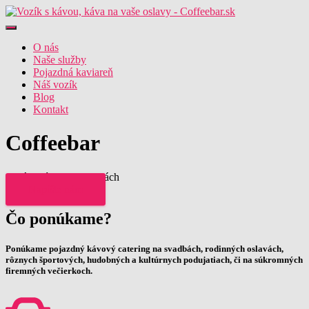
Toggle
Navigation
O nás
Naše služby
Pojazdná kaviareň
Náš vozík
Blog
Kontakt
Coffeebar
... kávový bar na kolesách
Napíšte nám
Čo ponúkame?
Ponúkame pojazdný kávový catering na svadbách, rodinných oslavách,
rôznych športových, hudobných a kultúrnych podujatiach, či na súkromných
firemných večierkoch.