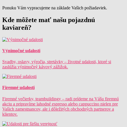
Ponuku Vám vypracujeme na základe Vašich požiadaviek.
Kde môžete mať našu pojazdnú
kaviareň?
Výnimočné udalosti
Svadby, oslavy, výročia, stretávky – životné udalosti, ktoré si
zaslúžia výnimočný kávový zážižok.
Firemné udalosti
Firemné večierky, teambuildingy – radi prídeme na Vášu firemnú
akciu a pripravíme lahodné espresso alebo cappuccino nielen pre
Vašich zamestnancov, ale i dôležitých obchodných partnerov a
klientov.