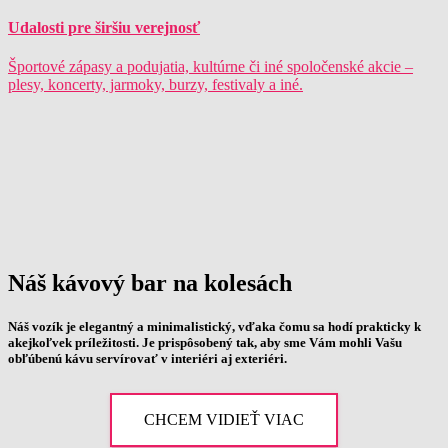
Udalosti pre širšiu verejnosť
Športové zápasy a podujatia, kultúrne či iné spoločenské akcie –
plesy, koncerty, jarmoky, burzy, festivaly a iné.
Náš kávový bar na kolesách
Náš vozík je elegantný a minimalistický, vďaka čomu sa hodí prakticky k
akejkoľvek príležitosti. Je prispôsobený tak, aby sme Vám mohli Vašu
obľúbenú kávu servírovať v interiéri aj exteriéri.
CHCEM VIDIEŤ VIAC